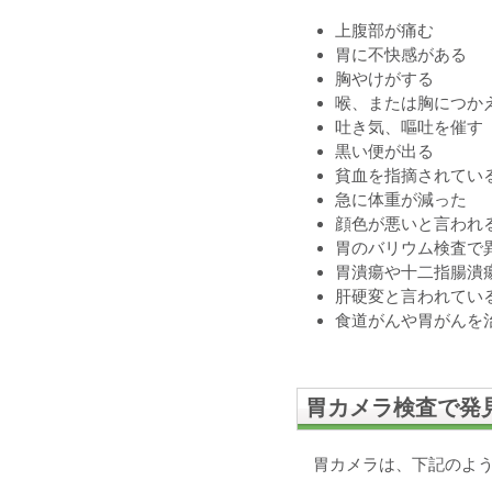
上腹部が痛む
胃に不快感がある
胸やけがする
喉、または胸につか
吐き気、嘔吐を催す
黒い便が出る
貧血を指摘されてい
急に体重が減った
顔色が悪いと言われ
胃のバリウム検査で
胃潰瘍や十二指腸潰
肝硬変と言われてい
食道がんや胃がんを
胃カメラ検査で発
胃カメラは、下記のよ