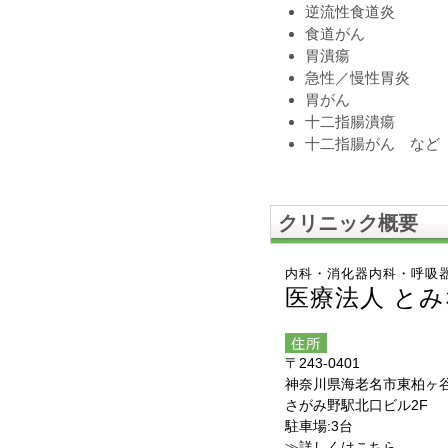
逆流性食道炎
食道がん
胃潰瘍
急性／慢性胃炎
胃がん
十二指腸潰瘍
十二指腸がん など
クリニック概要
内科・消化器内科・呼吸
医療法人 と
〒243-0401
神奈川県海老名市東柏ヶ谷3
さがみ野駅北口ビル2F
駐車場:3台
≫詳しくはこちら