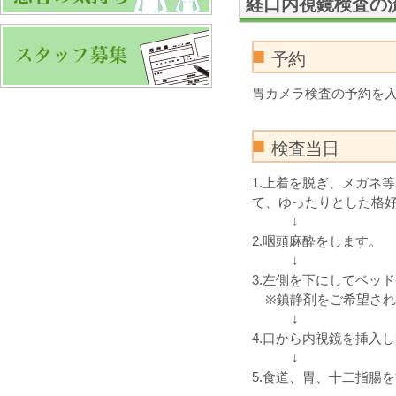
経口内視鏡検査の
予約
胃カメラ検査の予約を
検査当日
1.上着を脱ぎ、メガネ
て、ゆったりとした格
↓
2.咽頭麻酔をします。
↓
3.左側を下にしてベッ
※鎮静剤をご希望され
↓
4.口から内視鏡を挿入
↓
5.食道、胃、十二指腸