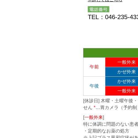
TEL：046-235-43
一般外来
午前
かぜ外来
かぜ外来
午後
一般外来
[休診日] 木曜・土曜午
せん
*
…胃カメラ（予約制
[
一般外来
]
特に体調に問題のない患
・定期的なお薬の処方
※上記プラス風邪症状が