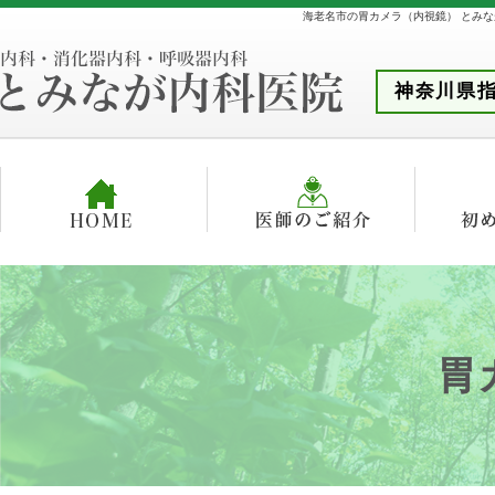
海老名市の胃カメラ（内視鏡） とみな
神奈川県指
胃